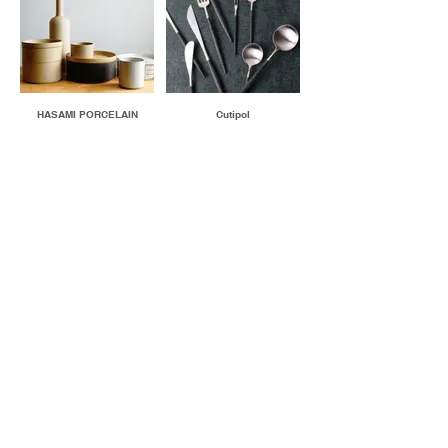
HASAMI PORCELAIN
Cutipol
RIVERS
P.F.CANDLE